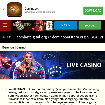
×
Dominobet
DOWNLOAD
Download Dominobet Mobile
HOME
I KAMI : dombetdigital.org // dominobetstore.org // BCA 
INFO:
Beranda | Casino
POKER
SLOT GAME
IDN E-LOTTERY
NEW
NEW
SPORTBOOK
LIVE CASINO
IDNLIVE
NEW
TOGEL
ESPORTS
ARCADE
d0min0b3tfast.net Live number menyajikan permainan tradisional yang
menghadirkan nostalgia akan permainan jaman dulu. Live number
NEW
NEW
NEW
d0min0b3tfast.net hadir dengan game pilihan populer seperti game
suwit khas indonesia, kemudian gongball, samgong, roulette, 24D,
monopoli, billiard, dan game seru lainnya. mainkan sekarang game
TEMBAK IKAN
IDNRAFFLE
IDNTRADE