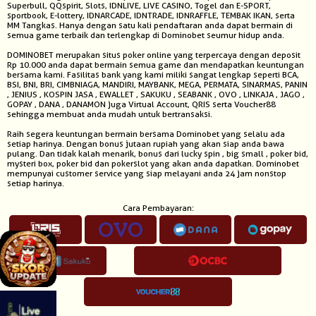
Superbull, QQspirit, Slots, IDNLIVE, LIVE CASINO, Togel dan E-SPORT,
sportbook, E-lottery, IDNARCADE, IDNTRADE, IDNRAFFLE, TEMBAK IKAN, serta
© Copyright 2026 d0min0b3tfast.net - All right reserved | 18+
MM Tangkas. Hanya dengan satu kali pendaftaran anda dapat bermain di
semua game terbaik dan terlengkap di Dominobet seumur hidup anda.
VIDEO CARA MAIN DOMINO
DOMINOBET merupakan situs poker online yang terpercaya dengan deposit
Rp 10.000 anda dapat bermain semua game dan mendapatkan keuntungan
bersama kami. Fasilitas bank yang kami miliki sangat lengkap seperti BCA,
BSI, BNI, BRI, CIMBNIAGA, MANDIRI, MAYBANK, MEGA, PERMATA, SINARMAS, PANIN
, JENIUS , KOSPIN JASA , EWALLET , SAKUKU , SEABANK , OVO , LINKAJA , JAGO ,
GOPAY , DANA , DANAMON juga Virtual Account, QRIS serta Voucher88
sehingga membuat anda mudah untuk bertransaksi.
Raih segera keuntungan bermain bersama Dominobet yang selalu ada
setiap harinya. Dengan bonus jutaan rupiah yang akan siap anda bawa
pulang. Dan tidak kalah menarik, bonus dari lucky spin , big small , poker bid,
mysteri box, poker bid dan pokerslot yang akan anda dapatkan. Dominobet
mempunyai customer service yang siap melayani anda 24 jam nonstop
setiap harinya.
Cara Pembayaran:
VIDEO PORTRAIT PROMO