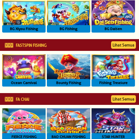
NEW
TANGKAS
RTP
BG Xiyou Fishing
BG Fishing
BG Daisen
DEPOSIT
Lihat Semua
FASTSPIN FISHING
WITHDRAW
PROMOSI
DOWNLOAD APLIKASI
Ocean Carnival
Bounty Fishing
Fishing Treasure
REFERRAL
Lihat Semua
FA CHAI
JACKPOT
VIP MEMBER
HUBUNGI KAMI
FIERCE FISHING
BAO CHUAN FISHING
STAR HUNTER