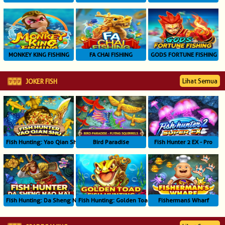
© Copyright 2026 d0min0b3tfast.net - All right reserved | 18+
MONKEY KING FISHING
FA CHAI FISHING
GODS FORTUNE FISHING
Lihat Semua
JOKER FISH
Fish Hunting: Yao Qian Shu
Bird Paradise
Fish Hunter 2 EX - Pro
Fish Hunting: Da Sheng Nao Hai
Fish Hunting: Golden Toad
Fishermans Wharf