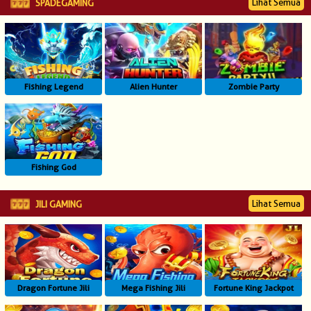
Lihat Semua
SPADEGAMING
Fishing Legend
Alien Hunter
Zombie Party
Fishing God
Lihat Semua
JILI GAMING
Dragon Fortune Jili
Mega Fishing Jili
Fortune King Jackpot